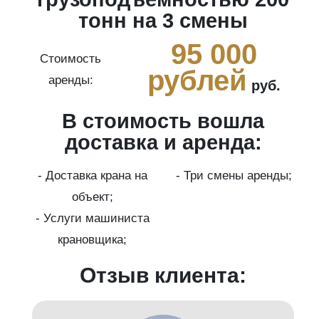
тонн на 3 смены
0
95 000
Стоимость
рублей
аренды:
руб.
В стоимость вошла
ги
доставка и аренда:
- Доставка крана на
- Три смены аренды;
бот
объект;
й;
- Услуги машиниста
крановщика;
-
Отзыв клиента: