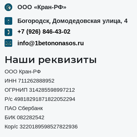
ООО «Кран-РФ»
,
Богородск
Домодедовская улица, 4
+7 (926) 846-43-02
info@1betononasos.ru
Наши реквизиты
ООО Кран-РФ
ИНН 711262888952
ОГРНИП 314285598997212
Р/с 49818291871822052294
ПАО Сбербанк
БИК 082282542
Кор/с 3220189598527822936