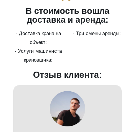
В стоимость вошла
ги
доставка и аренда:
- Доставка крана на
- Три смены аренды;
бот
объект;
й;
- Услуги машиниста
крановщика;
-
Отзыв клиента: