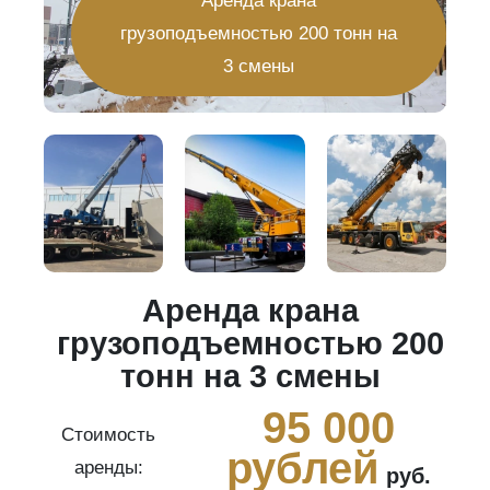
Аренда крана
грузоподъемностью 200 тонн на
3 смены
Аренда крана
20
грузоподъемностью 200
тонн на 3 смены
0
95 000
Стоимость
рублей
аренды:
руб.